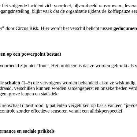
 het volgende incident zich voordoet, bijvoorbeeld ransomware, levera
ngsinstelling, blijkt vaak dat de organisatie tijdens de koffiepauze e
r" door Circus Risk. Hier wordt het verschil belicht tussen
gedocument
leen op een powerpoint bestaat
e voorbeeld zijn niet "fout". Het probleem is dat ze worden gebruikt al
le schalen
(1–5) die vervolgens worden behandeld alsof ze wiskundig ex
aid, verschillen kunnen worden samengeperst en onzekerheden verdwij
gen, grove leugen en statistiek.
leurenschaal ("best rood"), patiënten vergelijken op basis van een "gev
e controle zonder effectieve sensoren vanuit een allriskperspectief.
ernance en sociale prikkels