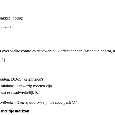
spakket" nodig:
nderen?
s over welke controles daadwerkelijk effect hebben (niet altijd enorm, 
co")
outen, DDoS, ketenrisico's.
ie minimaal aanwezig moeten zijn.
 wat er daadwerkelijk is.
ontbreken X en Y, daarom zijn we blootgesteld."
 met tijdshorizon