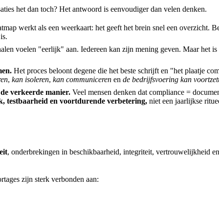
saties het dan toch? Het antwoord is eenvoudiger dan velen denken.
map werkt als een weerkaart: het geeft het brein snel een overzicht. 
is.
alen voelen "eerlijk" aan. Iedereen kan zijn mening geven. Maar het 
men.
Het proces beloont degene die het beste schrijft en "het plaatje co
ren
,
kan isoleren
,
kan communiceren
en
de bedrijfsvoering kan voortzet
p de verkeerde manier.
Veel mensen denken dat compliance = documen
k, testbaarheid en voortdurende verbetering,
niet een jaarlijkse ritue
eit
, onderbrekingen in beschikbaarheid, integriteit, vertrouwelijkheid e
tages zijn sterk verbonden aan: