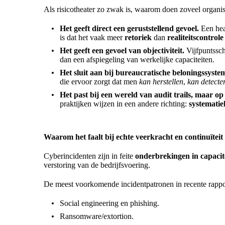
Als risicotheater zo zwak is, waarom doen zoveel organi
Het geeft direct een geruststellend gevoel.
Een heat
is dat het vaak meer
retoriek
dan
realiteitscontrole
Het geeft een gevoel van objectiviteit.
Vijfpuntssch
dan een afspiegeling van werkelijke capaciteiten.
Het sluit aan bij bureaucratische beloningssyste
die ervoor zorgt dat men
kan herstellen
,
kan detecte
Het past bij een wereld van audit trails, maar o
praktijken wijzen in een andere richting:
systematie
Waarom het faalt bij echte veerkracht en continuïteit
Cyberincidenten zijn in feite
onderbrekingen in capacit
verstoring van de bedrijfsvoering.
De meest voorkomende incidentpatronen in recente rappor
Social engineering en phishing.
Ransomware/extortion.