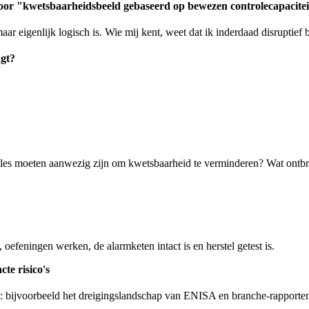
 door "kwetsbaarheidsbeeld gebaseerd op bewezen controlecapacite
ar eigenlijk logisch is. Wie mij kent, weet dat ik inderdaad disruptief 
ngt?
oles moeten aanwezig zijn om kwetsbaarheid te verminderen? Wat ontb
 oefeningen werken, de alarmketen intact is en herstel getest is.
te risico's
 bijvoorbeeld het dreigingslandschap van ENISA en branche-rapporten. 