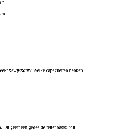
it"
ben.
reekt
bewijsbaar
? Welke capaciteiten hebben
Dit geeft een gedeelde feitenbasis: "dit