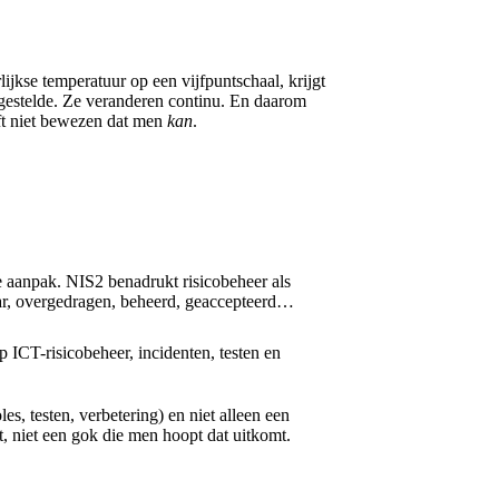
ijkse temperatuur op een vijfpuntschaal, krijgt
rgestelde. Ze veranderen continu. En daarom
ft niet bewezen dat men
kan
.
e aanpak. NIS2 benadrukt risicobeheer als
baar, overgedragen, beheerd, geaccepteerd…
p ICT-risicobeheer, incidenten, testen en
es, testen, verbetering) en niet alleen een
t, niet een gok die men hoopt dat uitkomt.