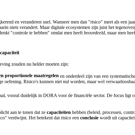
gkerend en veranderen snel. Wanneer men dan "risico" meet als een jaarl
rin niets verandert. Maar digitale ecosystemen zijn juist het tegenove
n denkt "controle te hebben" omdat men heeft
beoordeeld
, maar men hee
capaciteit
eving zouden nu helder moeten zijn:
en proportionele maatregelen
en onderdeel zijn van een systematisch
alige oefening. Risico's kunnen niet nul worden, maar wel verwaarloos
aal, vooral duidelijk in DORA voor de financiële sector. De focus ligt o
plicht aan te tonen dat ze
capaciteiten
hebben (beleid, processen, control
ico" verdwijnt. Het betekent dat risico een
conclusie
wordt uit capacitei