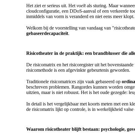
Het ziet er serieus uit. Het
voelt
als sturing. Maar wanneer
cloudconfiguratie, een DDoS-aanval of een verkeerde toega
inmiddels van vorm is veranderd en niet eens meer klopt.
Welkom bij de voorstelling van vandaag van "risicotheate
gebaseerde
capaciteit
.
Risicotheater in de praktijk: een brandblusser die al
De risicomatrix en het risicoregister uit het bovenstaand
risicomethode is een afgevinkte gebeurtenis geworden.
Traditionele risicomatrices zijn vaak gebaseerd op
ordina
beschreven problemen. Rangordes kunnen worden omgedra
uitzien, maar is niet robuust. Het is het oude gezegde: leu
In detail is het vergelijkbaar met koorts meten met een k
de risicomatrix lijkt op controle, is in werkelijkheid vals
Waarom risicotheater blijft bestaan: psychologie, gov