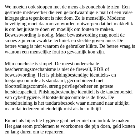
We moeten ook stoppen met de mens als zondebok te zien. Een
gestreste medewerker die een geloofwaardige e-mail of een valse
inlogpagina tegenkomt is niet dom. Ze is menselijk. Moderne
beveiliging moet daarom zo worden ontworpen dat het makkelijk
is om het juiste te doen en moeilijk om fouten te maken.
Bewustwording is nodig. Maar bewustwording mag nooit de
smoes zijn voor zwakke techniek en slechte governance. De
betere vraag is niet waarom de gebruiker klikte. De betere vraag is
waarom een menselijke fout zo gevaarlijk kon zijn.
Mijn conclusie is simpel. De meest onderschatte
beschermingsmechanisme is niet de firewall, EDR of
bewustwording. Het is phishingbestendige identiteits- en
toegangscontrole als standaard, gecombineerd met
blootstellingscontrole, streng privilegebeheer en geteste
herstelcapaciteit. Phishingbestendige identiteit is de tandenborstel
van cyberhygiëne. Blootstellingscontrole is de floss. De
hersteltraining is het tandartsbezoek waar niemand naar uitkijkt,
maar dat iedereen uiteindelijk mist als het uitblijft.
En net als bij echte hygiëne gaat het er niet om indruk te maken.
Het gaat erom problemen te voorkomen die pijn doen, geld kosten
en lang duren om te repareren.