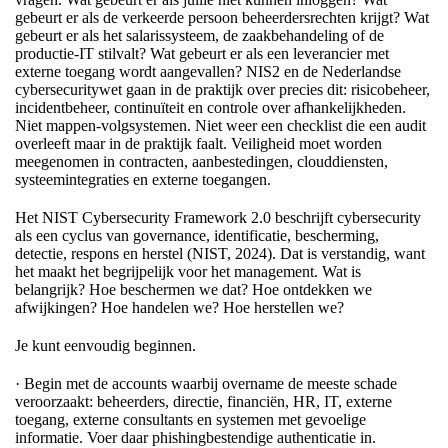
gebeurt er als de verkeerde persoon beheerdersrechten krijgt? Wat
gebeurt er als het salarissysteem, de zaakbehandeling of de
productie-IT stilvalt? Wat gebeurt er als een leverancier met
externe toegang wordt aangevallen? NIS2 en de Nederlandse
cybersecuritywet gaan in de praktijk over precies dit: risicobeheer,
incidentbeheer, continuïteit en controle over afhankelijkheden.
Niet mappen-volgsystemen. Niet weer een checklist die een audit
overleeft maar in de praktijk faalt. Veiligheid moet worden
meegenomen in contracten, aanbestedingen, clouddiensten,
systeemintegraties en externe toegangen.
Het NIST Cybersecurity Framework 2.0 beschrijft cybersecurity
als een cyclus van governance, identificatie, bescherming,
detectie, respons en herstel (NIST, 2024). Dat is verstandig, want
het maakt het begrijpelijk voor het management. Wat is
belangrijk? Hoe beschermen we dat? Hoe ontdekken we
afwijkingen? Hoe handelen we? Hoe herstellen we?
Je kunt eenvoudig beginnen.
· Begin met de accounts waarbij overname de meeste schade
veroorzaakt: beheerders, directie, financiën, HR, IT, externe
toegang, externe consultants en systemen met gevoelige
informatie. Voer daar phishingbestendige authenticatie in.