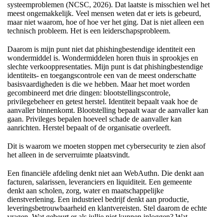
systeemproblemen (NCSC, 2026). Dat laatste is misschien wel het
meest ongemakkelijk. Veel mensen weten dat er iets is gebeurd,
maar niet waarom, hoe of hoe ver het ging. Dat is niet alleen een
technisch probleem. Het is een leiderschapsprobleem.
Daarom is mijn punt niet dat phishingbestendige identiteit een
wondermiddel is. Wondermiddelen horen thuis in sprookjes en
slechte verkooppresentaties. Mijn punt is dat phishingbestendige
identiteits- en toegangscontrole een van de meest onderschatte
basisvaardigheden is die we hebben. Maar het moet worden
gecombineerd met drie dingen: blootstellingscontrole,
privilegebeheer en getest herstel. Identiteit bepaalt vaak hoe de
aanvaller binnenkomt. Blootstelling bepaalt waar de aanvaller kan
gaan. Privileges bepalen hoeveel schade de aanvaller kan
aanrichten. Herstel bepaalt of de organisatie overleeft.
Dit is waarom we moeten stoppen met cybersecurity te zien alsof
het alleen in de serverruimte plaatsvindt.
Een financiële afdeling denkt niet aan WebAuthn. Die denkt aan
facturen, salarissen, leveranciers en liquiditeit. Een gemeente
denkt aan scholen, zorg, water en maatschappelijke
dienstverlening. Een industrieel bedrijf denkt aan productie,
leveringsbetrouwbaarheid en klantvereisten. Stel daarom de echte
vragen. Wat gebeurt er als jullie niet kunnen inloggen? Wat