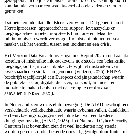
gekoppeld aan de juiste dienst en domein. Een valse inlogpagina
kan dan niet zomaar een wachtwoord of code stelen en verder
gebruiken.
Dat betekent niet dat alle risico's verdwijnen. Dat gebeurt nooit.
Herstelprocessen, apparaatbeheer, support, levenscyclus en
toegangsbeheer moeten nog steeds functioneren. Maar het
minimumniveau wordt verhoogd. En juist dat minimumniveau
maakt vaak het verschil tussen een incident en een crisis.
Het Verizon Data Breach Investigations Report 2025 toont aan dat
gestolen of misbruikte inloggegevens nog steeds een belangrijke
toegangspoort zijn voor inbraken, terwijl het misbruiken van
kwetsbaarheden sterk is toegenomen (Verizon, 2025). ENISA
beschrijft tegelijkertijd een Europees dreigingslandschap waarin
de publieke sector, digitale diensten, transport, financiën en
industrie te maken hebben met een complexere druk van
aanvallen (ENISA, 2025).
In Nederland zien we dezelfde beweging. De AIVD beschrijft een
verslechterde veiligheidsituatie waarin cyberaanvallen, datalekken
en beïnvloedingspogingen deel uitmaken van een bredere
dreigingsomgeving (AIVD, 2025). Het Nationaal Cyber Security
Centrum laat bovendien zien dat veel incidenten nog steeds
worden gemeld zonder bekende oorzaak, gevolgd door fouten of