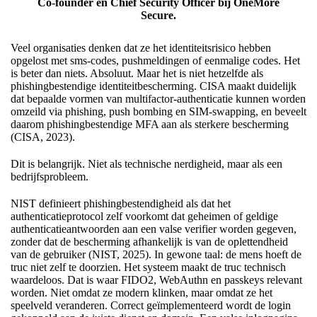
Co-founder en Chief Security Officer bij OneMore
Secure.
Veel organisaties denken dat ze het identiteitsrisico hebben
opgelost met sms-codes, pushmeldingen of eenmalige codes. Het
is beter dan niets. Absoluut. Maar het is niet hetzelfde als
phishingbestendige identiteitbescherming. CISA maakt duidelijk
dat bepaalde vormen van multifactor-authenticatie kunnen worden
omzeild via phishing, push bombing en SIM-swapping, en beveelt
daarom phishingbestendige MFA aan als sterkere bescherming
(CISA, 2023).
Dit is belangrijk. Niet als technische nerdigheid, maar als een
bedrijfsprobleem.
NIST definieert phishingbestendigheid als dat het
authenticatieprotocol zelf voorkomt dat geheimen of geldige
authenticatieantwoorden aan een valse verifier worden gegeven,
zonder dat de bescherming afhankelijk is van de oplettendheid
van de gebruiker (NIST, 2025). In gewone taal: de mens hoeft de
truc niet zelf te doorzien. Het systeem maakt de truc technisch
waardeloos. Dat is waar FIDO2, WebAuthn en passkeys relevant
worden. Niet omdat ze modern klinken, maar omdat ze het
speelveld veranderen. Correct geïmplementeerd wordt de login