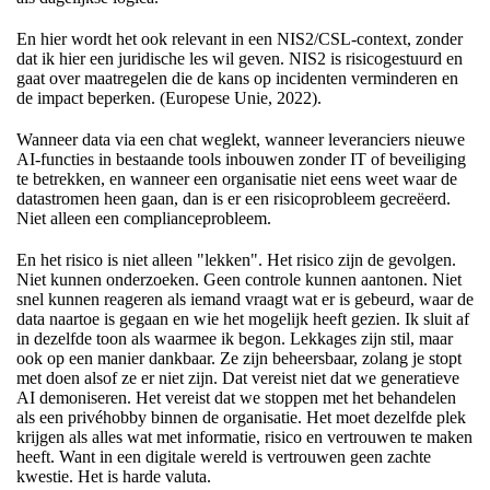
En hier wordt het ook relevant in een NIS2/CSL-context, zonder
dat ik hier een juridische les wil geven. NIS2 is risicogestuurd en
gaat over maatregelen die de kans op incidenten verminderen en
de impact beperken. (Europese Unie, 2022).
Wanneer data via een chat weglekt, wanneer leveranciers nieuwe
AI-functies in bestaande tools inbouwen zonder IT of beveiliging
te betrekken, en wanneer een organisatie niet eens weet waar de
datastromen heen gaan, dan is er een risicoprobleem gecreëerd.
Niet alleen een complianceprobleem.
En het risico is niet alleen "lekken". Het risico zijn de gevolgen.
Niet kunnen onderzoeken. Geen controle kunnen aantonen. Niet
snel kunnen reageren als iemand vraagt wat er is gebeurd, waar de
data naartoe is gegaan en wie het mogelijk heeft gezien. Ik sluit af
in dezelfde toon als waarmee ik begon. Lekkages zijn stil, maar
ook op een manier dankbaar. Ze zijn beheersbaar, zolang je stopt
met doen alsof ze er niet zijn. Dat vereist niet dat we generatieve
AI demoniseren. Het vereist dat we stoppen met het behandelen
als een privéhobby binnen de organisatie. Het moet dezelfde plek
krijgen als alles wat met informatie, risico en vertrouwen te maken
heeft. Want in een digitale wereld is vertrouwen geen zachte
kwestie. Het is harde valuta.