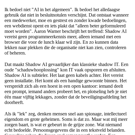
Ik bedoel niet "AI in het algemeen". Ik bedoel het alledaagse
gebruik dat niet in besluitnotulen verschijnt. Dat ontstaat wanneer
een medewerker, moe en gestrest en zonder kwade bedoelingen,
een webdienst opent en iets plakt dat "alleen beter geformuleerd
moet worden". Aaron Warner beschrijft het treffend: Shadow AI
vereist geen programmeerkennis meer, alleen iemand met een
browser die voor de lunch klaar wil zijn. En zo kunnen data
lekken naar plekken die de organisatie niet kan zien, controleren
of beheren.
Dat maakt Shadow AI gevaarlijker dan klassieke shadow IT. Een
oude "schaduwhooplossing" kon IT vaak opsporen en afsluiten.
Shadow AI is subtieler. Het laat geen kabels achter. Het vereist
geen installatie. Het komt als een handige gewoonte binnen. Het
verspreidt zich als een hoest in een open kantoor: iemand deelt
een prompt, iemand anders probeert het, en plotseling heb je niet
één maar vijftig lekkages, zonder dat de beveiligingsafdeling het
doorheeft.
Als ik "lek" zeg, denken mensen snel aan spionage, intellectueel
eigendom en grote geheimen. Soms is dat zo. Maar wat mij meer
zorgen baart, is wat er gebeurt in de grijze zone. Wat niemand
echt bedoelde. Persoonsgegevens die in een tekstveld belanden.