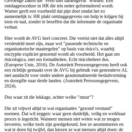
Gevoelige zaken die "even snel samengevat" worden. Een
ontslagprocedure in HR die iets netter geformuleerd wordt.
Warner geeft een voorbeeld dat pijn doet omdat het zo
aannemelijk is: HR plakt ontslaggegevens om hulp te krijgen bij
toon en taal, zonder te beseffen dat die informatie de organisatie
verlaat.
Hier wordt de AVG heel concreet. Die vereist niet dat alles altijd
versleuteld moet zijn, maar wel "passende technische en
organisatorische maatregelen" op basis van risico's, waarbij
encryptie expliciet genoemd wordt als voorbeeld. Het gaat om
risicologica, niet om formaliteiten. Echt risicobeheer dus.
(Europese Unie, 2016). De Autoriteit Persoonsgegevens heeft ook
een richtlijn gemaakt over de AVG bij gebruik van generatieve AI,
met aandacht voor onder andere geautomatiseerde besluitvorming
en doorgifte naar derde landen. (Autoriteit Persoonsgegevens,
2024).
Dus waar zit die lekkage, achter welke "muur"?
Die zit vrijwel altijd in wat organisaties "gezond verstand"
noemen. Dat wil zeggen: waar geen duidelijk, veilig en werkbaar
proces is ingericht. Wanneer mensen niet weten wat ze mogen
invoeren, welke tools zijn goedgekeurd, hoe ze anonimiseren en
wat te doen bij twijfel, dan kiezen ze wat mensen altijd doen: de