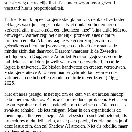
snelste weg die redelijk lijkt. Een ander woord voor gezond
verstand hier is proportionaliteit.
En hier kom ik bij een ongemakkelijk punt. Ik denk dat verboden
lekkages vaak juist erger maken. Niet omdat verboden per se
verkeerd zijn, maar omdat een algemeen "nee" bijna altijd leidt tot
omwegen. Warner zegt het duidelijk: proberen alles dicht te
timmeren en elke AI-aanvraag te weigeren zorgt ervoor dat
gebruikers achterdeurtjes zoeken, en dan heeft de organisatie
minder zicht dan daarvoor. Daarom waardeer ik de Zweedse
richtlijnen van Digg en de Autoriteit Persoonsgegevens voor de
publieke sector. Die zijn weliswaar voor de overheid, maar de
logica is universeel. Ze bieden handvatten en creëren vertrouwen,
zodat generatieve AI op een manier gebruikt kan worden die
voldoet aan de behoeften zonder controle te verliezen. (Digg,
2025).
Met dit alles gezegd, is het tijd om de kern van dit artikel hardop
te benoemen. Shadow AI is geen individueel probleem. Het is een
bestuursprobleem. Het is makkelijk om te wijzen op "de mens als
zwakste schakel" als iets misgaat. Maar in een organisatie is de
mens bijna altijd een spiegel. Als het systeem snelheid beloont, als
procedures onduidelijk zijn, als er geen goedgekeurde tools zijn of
deze lastig zijn, dan zal Shadow AI groeien. Niet als rebellie, maar
als dagelijkse logica.