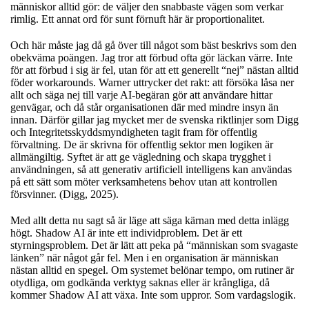
människor alltid gör: de väljer den snabbaste vägen som verkar
rimlig. Ett annat ord för sunt förnuft här är proportionalitet.
Och här måste jag då gå över till något som bäst beskrivs som den
obekväma poängen. Jag tror att förbud ofta gör läckan värre. Inte
för att förbud i sig är fel, utan för att ett generellt “nej” nästan alltid
föder workarounds. Warner uttrycker det rakt: att försöka låsa ner
allt och säga nej till varje AI-begäran gör att användare hittar
genvägar, och då står organisationen där med mindre insyn än
innan. Därför gillar jag mycket mer de svenska riktlinjer som Digg
och Integritetsskyddsmyndigheten tagit fram för offentlig
förvaltning. De är skrivna för offentlig sektor men logiken är
allmängiltig. Syftet är att ge vägledning och skapa trygghet i
användningen, så att generativ artificiell intelligens kan användas
på ett sätt som möter verksamhetens behov utan att kontrollen
försvinner. (Digg, 2025).
Med allt detta nu sagt så är läge att säga kärnan med detta inlägg
högt. Shadow AI är inte ett individproblem. Det är ett
styrningsproblem. Det är lätt att peka på “människan som svagaste
länken” när något går fel. Men i en organisation är människan
nästan alltid en spegel. Om systemet belönar tempo, om rutiner är
otydliga, om godkända verktyg saknas eller är krångliga, då
kommer Shadow AI att växa. Inte som uppror. Som vardagslogik.