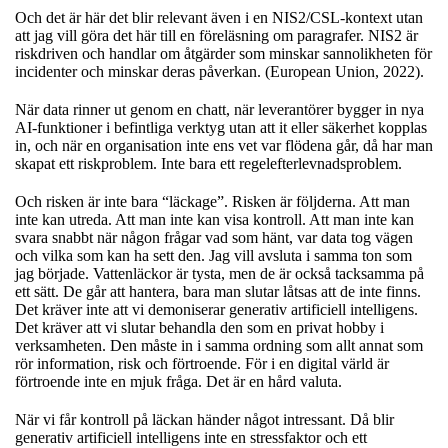
Och det är här det blir relevant även i en NIS2/CSL-kontext utan
att jag vill göra det här till en föreläsning om paragrafer. NIS2 är
riskdriven och handlar om åtgärder som minskar sannolikheten för
incidenter och minskar deras påverkan. (European Union, 2022).
När data rinner ut genom en chatt, när leverantörer bygger in nya
AI-funktioner i befintliga verktyg utan att it eller säkerhet kopplas
in, och när en organisation inte ens vet var flödena går, då har man
skapat ett riskproblem. Inte bara ett regelefterlevnadsproblem.
Och risken är inte bara “läckage”. Risken är följderna. Att man
inte kan utreda. Att man inte kan visa kontroll. Att man inte kan
svara snabbt när någon frågar vad som hänt, var data tog vägen
och vilka som kan ha sett den. Jag vill avsluta i samma ton som
jag började. Vattenläckor är tysta, men de är också tacksamma på
ett sätt. De går att hantera, bara man slutar låtsas att de inte finns.
Det kräver inte att vi demoniserar generativ artificiell intelligens.
Det kräver att vi slutar behandla den som en privat hobby i
verksamheten. Den måste in i samma ordning som allt annat som
rör information, risk och förtroende. För i en digital värld är
förtroende inte en mjuk fråga. Det är en hård valuta.
När vi får kontroll på läckan händer något intressant. Då blir
generativ artificiell intelligens inte en stressfaktor och ett