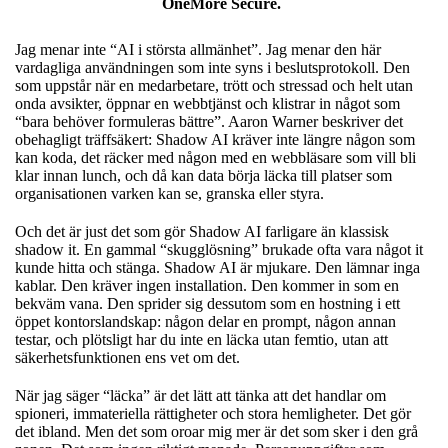
OneMore Secure.
Jag menar inte “AI i största allmänhet”. Jag menar den här
vardagliga användningen som inte syns i beslutsprotokoll. Den
som uppstår när en medarbetare, trött och stressad och helt utan
onda avsikter, öppnar en webbtjänst och klistrar in något som
“bara behöver formuleras bättre”. Aaron Warner beskriver det
obehagligt träffsäkert: Shadow AI kräver inte längre någon som
kan koda, det räcker med någon med en webbläsare som vill bli
klar innan lunch, och då kan data börja läcka till platser som
organisationen varken kan se, granska eller styra.
Och det är just det som gör Shadow AI farligare än klassisk
shadow it. En gammal “skugglösning” brukade ofta vara något it
kunde hitta och stänga. Shadow AI är mjukare. Den lämnar inga
kablar. Den kräver ingen installation. Den kommer in som en
bekväm vana. Den sprider sig dessutom som en hostning i ett
öppet kontorslandskap: någon delar en prompt, någon annan
testar, och plötsligt har du inte en läcka utan femtio, utan att
säkerhetsfunktionen ens vet om det.
När jag säger “läcka” är det lätt att tänka att det handlar om
spioneri, immateriella rättigheter och stora hemligheter. Det gör
det ibland. Men det som oroar mig mer är det som sker i den grå