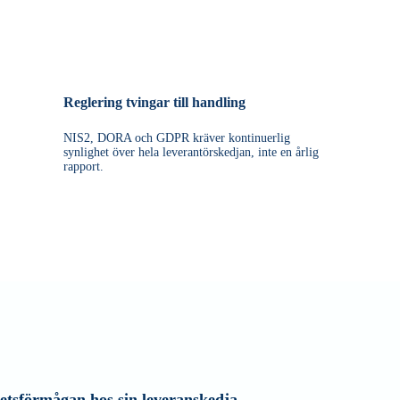
Reglering tvingar till handling
NIS2, DORA och GDPR kräver kontinuerlig
synlighet över hela leverantörskedjan, inte en årlig
rapport.
etsförmågan hos sin leveranskedja.