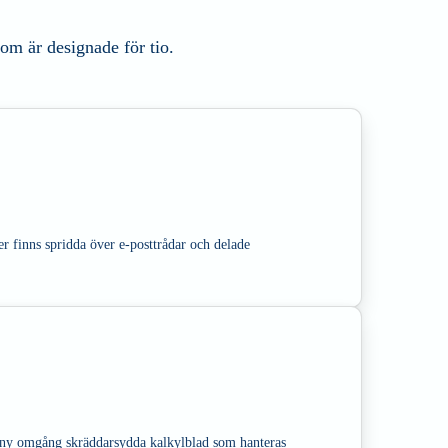
om är designade för tio.
ner finns spridda över e-posttrådar och delade
n ny omgång skräddarsydda kalkylblad som hanteras