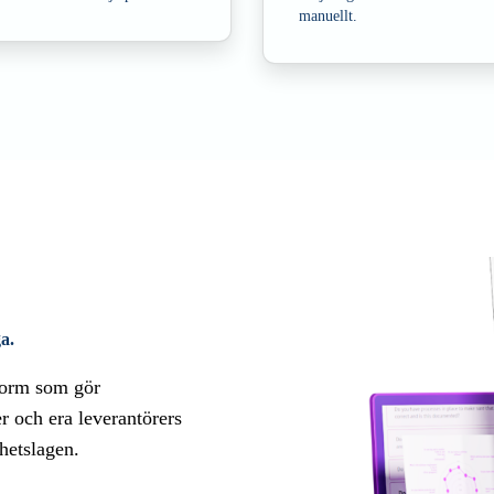
manuellt.
a.
form som gör
er och era leverantörers
rhetslagen.