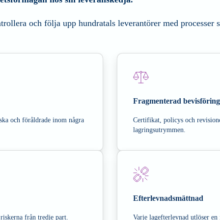
ollera och följa upp hundratals leverantörer med processer s
Fragmenterad bevisföring
tiska och föråldrade inom några
Certifikat, policys och revisio
lagringsutrymmen.
Efterlevnadsmättnad
iskerna från tredje part.
Varje lagefterlevnad utlöser e