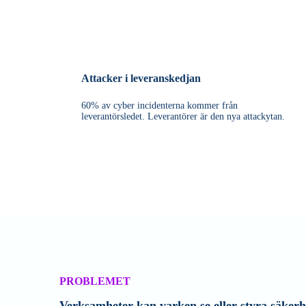
Attacker i leveranskedjan
60% av cyber incidenterna kommer från
leverantörsledet. Leverantörer är den nya attackytan.
PROBLEMET
Verksamheter kan varken se eller styra säkerh