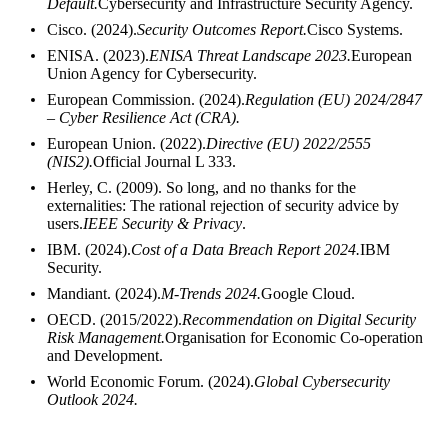
Default.
Cybersecurity and Infrastructure Security Agency.
Cisco. (2024).
Security Outcomes Report.
Cisco Systems.
ENISA. (2023).
ENISA Threat Landscape 2023.
European
Union Agency for Cybersecurity.
European Commission. (2024).
Regulation (EU) 2024/2847
– Cyber Resilience Act (CRA).
European Union. (2022).
Directive (EU) 2022/2555
(NIS2).
Official Journal L 333.
Herley, C. (2009). So long, and no thanks for the
externalities: The rational rejection of security advice by
users.
IEEE Security & Privacy
.
IBM. (2024).
Cost of a Data Breach Report 2024.
IBM
Security.
Mandiant. (2024).
M-Trends 2024.
Google Cloud.
OECD. (2015/2022).
Recommendation on Digital Security
Risk Management.
Organisation for Economic Co-operation
and Development.
World Economic Forum. (2024).
Global Cybersecurity
Outlook 2024.