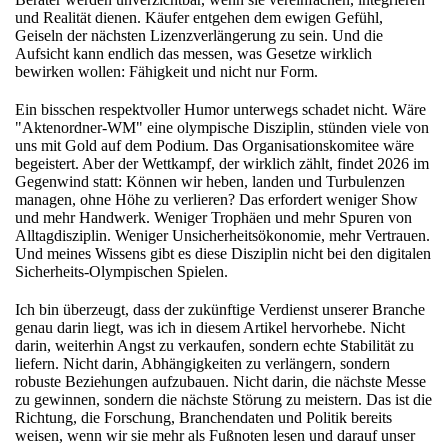
und Realität dienen. Käufer entgehen dem ewigen Gefühl,
Geiseln der nächsten Lizenzverlängerung zu sein. Und die
Aufsicht kann endlich das messen, was Gesetze wirklich
bewirken wollen: Fähigkeit und nicht nur Form.
Ein bisschen respektvoller Humor unterwegs schadet nicht. Wäre
"Aktenordner-WM" eine olympische Disziplin, stünden viele von
uns mit Gold auf dem Podium. Das Organisationskomitee wäre
begeistert. Aber der Wettkampf, der wirklich zählt, findet 2026 im
Gegenwind statt: Können wir heben, landen und Turbulenzen
managen, ohne Höhe zu verlieren? Das erfordert weniger Show
und mehr Handwerk. Weniger Trophäen und mehr Spuren von
Alltagdisziplin. Weniger Unsicherheitsökonomie, mehr Vertrauen.
Und meines Wissens gibt es diese Disziplin nicht bei den digitalen
Sicherheits-Olympischen Spielen.
Ich bin überzeugt, dass der zukünftige Verdienst unserer Branche
genau darin liegt, was ich in diesem Artikel hervorhebe. Nicht
darin, weiterhin Angst zu verkaufen, sondern echte Stabilität zu
liefern. Nicht darin, Abhängigkeiten zu verlängern, sondern
robuste Beziehungen aufzubauen. Nicht darin, die nächste Messe
zu gewinnen, sondern die nächste Störung zu meistern. Das ist die
Richtung, die Forschung, Branchendaten und Politik bereits
weisen, wenn wir sie mehr als Fußnoten lesen und darauf unser