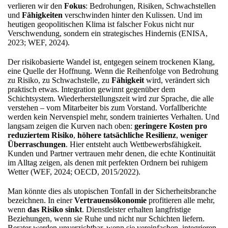
verlieren wir den
Fokus
: Bedrohungen, Risiken, Schwachstellen
und
Fähigkeiten
verschwinden hinter den Kulissen. Und im
heutigen geopolitischen Klima ist falscher Fokus nicht nur
Verschwendung, sondern ein strategisches Hindernis (ENISA,
2023; WEF, 2024).
Der risikobasierte Wandel ist, entgegen seinem trockenen Klang,
eine Quelle der Hoffnung. Wenn die Reihenfolge von Bedrohung
zu Risiko, zu Schwachstelle, zu
Fähigkeit
wird, verändert sich
praktisch etwas. Integration gewinnt gegenüber dem
Schichtsystem. Wiederherstellungszeit wird zur Sprache, die alle
verstehen – vom Mitarbeiter bis zum Vorstand. Vorfallberichte
werden kein Nervenspiel mehr, sondern trainiertes Verhalten. Und
langsam zeigen die Kurven nach oben:
geringere Kosten pro
reduziertem Risiko
,
höhere tatsächliche Resilienz
,
weniger
Überraschungen
. Hier entsteht auch Wettbewerbsfähigkeit.
Kunden und Partner vertrauen mehr denen, die echte Kontinuität
im Alltag zeigen, als denen mit perfekten Ordnern bei ruhigem
Wetter (WEF, 2024; OECD, 2015/2022).
Man könnte dies als utopischen Tonfall in der Sicherheitsbranche
bezeichnen. In einer
Vertrauensökonomie
profitieren alle mehr,
wenn
das Risiko sinkt
. Dienstleister erhalten langfristige
Beziehungen, wenn sie Ruhe und nicht nur Schichten liefern.
Berater werden unverzichtbar, wenn sie vereinfachen, integrieren