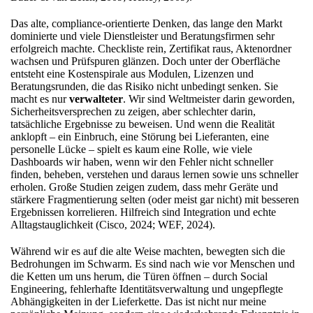
Das alte, compliance-orientierte Denken, das lange den Markt
dominierte und viele Dienstleister und Beratungsfirmen sehr
erfolgreich machte. Checkliste rein, Zertifikat raus, Aktenordner
wachsen und Prüfspuren glänzen. Doch unter der Oberfläche
entsteht eine Kostenspirale aus Modulen, Lizenzen und
Beratungsrunden, die das Risiko nicht unbedingt senken. Sie
macht es nur
verwalteter
. Wir sind Weltmeister darin geworden,
Sicherheitsversprechen zu zeigen, aber schlechter darin,
tatsächliche Ergebnisse zu beweisen. Und wenn die Realität
anklopft – ein Einbruch, eine Störung bei Lieferanten, eine
personelle Lücke – spielt es kaum eine Rolle, wie viele
Dashboards wir haben, wenn wir den Fehler nicht schneller
finden, beheben, verstehen und daraus lernen sowie uns schneller
erholen. Große Studien zeigen zudem, dass mehr Geräte und
stärkere Fragmentierung selten (oder meist gar nicht) mit besseren
Ergebnissen korrelieren. Hilfreich sind Integration und echte
Alltagstauglichkeit (Cisco, 2024; WEF, 2024).
Während wir es auf die alte Weise machten, bewegten sich die
Bedrohungen im Schwarm. Es sind nach wie vor Menschen und
die Ketten um uns herum, die Türen öffnen – durch Social
Engineering, fehlerhafte Identitätsverwaltung und ungepflegte
Abhängigkeiten in der Lieferkette. Das ist nicht nur meine