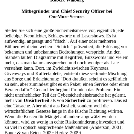
Mitbegründer und Chief Security Officer bei
OneMore Secure.
Stellen Sie sich eine große Sicherheitsmesse vor, eigentlich jede
beliebige. Neonlichter, Schlagworte und Lasershows. Es ist
aufwendig, angesagt und "frisch". Auf einer oder mehreren
Bühnen wird eine weitere "Schicht" präsentiert, die Erlösung vor
bekannten und unbekannten Bedrohungen verspricht. An den
Ständen laufen Diagramme mit Begriffen, Buzzwords und vielem
mehr, das man kaum aussprechen und noch weniger als Laie
verstehen kann. Dort, im Zwielicht zwischen Keynotes,
Giveaways und Kaffeetabletts, entsteht diese vertraute Mischung
aus Sorge und Erleichterung: "Dort draußen scheint es gefährlich
zu sein, aber zumindest gibt es ein Paket, einen Service oder einen
Berater dafür." Genau hier beginnt für mich das Problem. Ein
nicht unerheblicher Teil der Cybersicherheitsbranche hat gelernt,
mehr von
Unsicherheit
als von
Sicherheit
zu profitieren. Das ist
eine Tatsache. Aber nicht aus Bosheit, sondern weil die
wirtschaftlichen Gesetze lange in die falsche Richtung wirkten.
Wenn die Kosten für Mängel auf andere abgewälzt werden
können, wird zu wenig in echte Risikominderung investiert und
zu viel in optisch ansprechende Maßnahmen (Anderson, 2001;
Bauer & van Eeten, 2009; Herley, 2009).