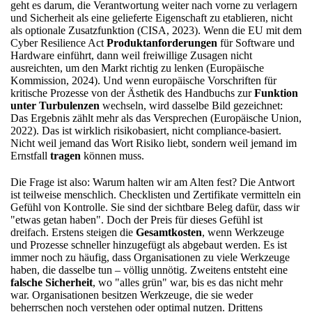
geht es darum, die Verantwortung weiter nach vorne zu verlagern
und Sicherheit als eine gelieferte Eigenschaft zu etablieren, nicht
als optionale Zusatzfunktion (CISA, 2023). Wenn die EU mit dem
Cyber Resilience Act
Produktanforderungen
für Software und
Hardware einführt, dann weil freiwillige Zusagen nicht
ausreichten, um den Markt richtig zu lenken (Europäische
Kommission, 2024). Und wenn europäische Vorschriften für
kritische Prozesse von der Ästhetik des Handbuchs zur
Funktion
unter Turbulenzen
wechseln, wird dasselbe Bild gezeichnet:
Das Ergebnis zählt mehr als das Versprechen (Europäische Union,
2022). Das ist wirklich risikobasiert, nicht compliance-basiert.
Nicht weil jemand das Wort Risiko liebt, sondern weil jemand im
Ernstfall
tragen
können muss.
Die Frage ist also: Warum halten wir am Alten fest? Die Antwort
ist teilweise menschlich. Checklisten und Zertifikate vermitteln ein
Gefühl von Kontrolle. Sie sind der sichtbare Beleg dafür, dass wir
"etwas getan haben". Doch der Preis für dieses Gefühl ist
dreifach. Erstens steigen die
Gesamtkosten
, wenn Werkzeuge
und Prozesse schneller hinzugefügt als abgebaut werden. Es ist
immer noch zu häufig, dass Organisationen zu viele Werkzeuge
haben, die dasselbe tun – völlig unnötig. Zweitens entsteht eine
falsche Sicherheit
, wo "alles grün" war, bis es das nicht mehr
war. Organisationen besitzen Werkzeuge, die sie weder
beherrschen noch verstehen oder optimal nutzen. Drittens