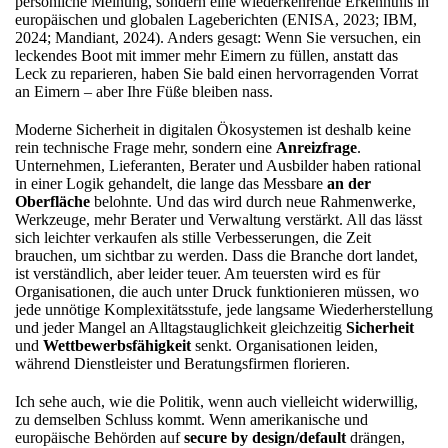
persönliche Meinung, sondern eine wiederkehrende Erkenntnis in
europäischen und globalen Lageberichten (ENISA, 2023; IBM,
2024; Mandiant, 2024). Anders gesagt: Wenn Sie versuchen, ein
leckendes Boot mit immer mehr Eimern zu füllen, anstatt das
Leck zu reparieren, haben Sie bald einen hervorragenden Vorrat
an Eimern – aber Ihre Füße bleiben nass.
Moderne Sicherheit in digitalen Ökosystemen ist deshalb keine
rein technische Frage mehr, sondern eine
Anreizfrage
.
Unternehmen, Lieferanten, Berater und Ausbilder haben rational
in einer Logik gehandelt, die lange das Messbare
an der
Oberfläche
belohnte. Und das wird durch neue Rahmenwerke,
Werkzeuge, mehr Berater und Verwaltung verstärkt. All das lässt
sich leichter verkaufen als stille Verbesserungen, die Zeit
brauchen, um sichtbar zu werden. Dass die Branche dort landet,
ist verständlich, aber leider teuer. Am teuersten wird es für
Organisationen, die auch unter Druck funktionieren müssen, wo
jede unnötige Komplexitätsstufe, jede langsame Wiederherstellung
und jeder Mangel an Alltagstauglichkeit gleichzeitig
Sicherheit
und
Wettbewerbsfähigkeit
senkt. Organisationen leiden,
während Dienstleister und Beratungsfirmen florieren.
Ich sehe auch, wie die Politik, wenn auch vielleicht widerwillig,
zu demselben Schluss kommt. Wenn amerikanische und
europäische Behörden auf
secure by design/default
drängen,