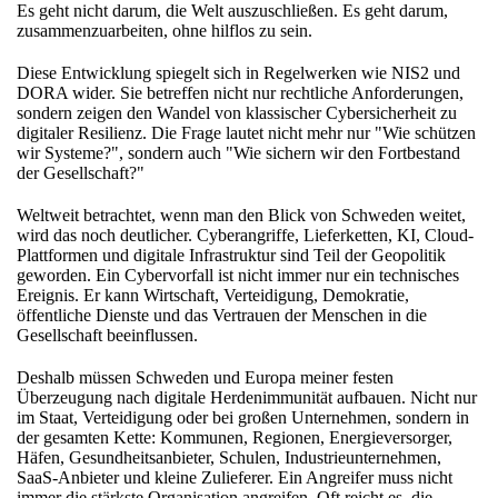
Es geht nicht darum, die Welt auszuschließen. Es geht darum,
zusammenzuarbeiten, ohne hilflos zu sein.
Diese Entwicklung spiegelt sich in Regelwerken wie NIS2 und
DORA wider. Sie betreffen nicht nur rechtliche Anforderungen,
sondern zeigen den Wandel von klassischer Cybersicherheit zu
digitaler Resilienz. Die Frage lautet nicht mehr nur "Wie schützen
wir Systeme?", sondern auch "Wie sichern wir den Fortbestand
der Gesellschaft?"
Weltweit betrachtet, wenn man den Blick von Schweden weitet,
wird das noch deutlicher. Cyberangriffe, Lieferketten, KI, Cloud-
Plattformen und digitale Infrastruktur sind Teil der Geopolitik
geworden. Ein Cybervorfall ist nicht immer nur ein technisches
Ereignis. Er kann Wirtschaft, Verteidigung, Demokratie,
öffentliche Dienste und das Vertrauen der Menschen in die
Gesellschaft beeinflussen.
Deshalb müssen Schweden und Europa meiner festen
Überzeugung nach digitale Herdenimmunität aufbauen. Nicht nur
im Staat, Verteidigung oder bei großen Unternehmen, sondern in
der gesamten Kette: Kommunen, Regionen, Energieversorger,
Häfen, Gesundheitsanbieter, Schulen, Industrieunternehmen,
SaaS-Anbieter und kleine Zulieferer. Ein Angreifer muss nicht
immer die stärkste Organisation angreifen. Oft reicht es, die